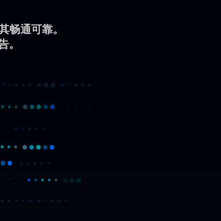
保其畅通可靠。
告。